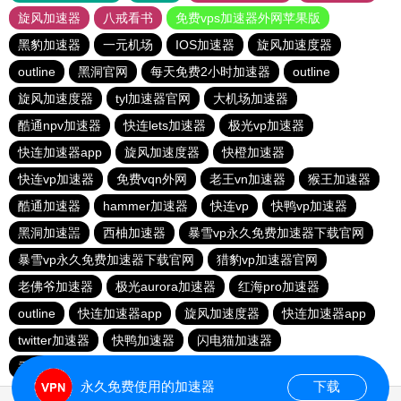
旋风加速器
八戒看书
免费vps加速器外网苹果版
黑豹加速器
一元机场
IOS加速器
旋风加速度器
outline
黑洞官网
每天免费2小时加速器
outline
旋风加速度器
tyl加速器官网
大机场加速器
酷通npv加速器
快连lets加速器
极光vp加速器
快连加速器app
旋风加速度器
快橙加速器
快连vp加速器
免费vqn外网
老王vn加速器
猴王加速器
酷通加速器
hammer加速器
快连vp
快鸭vp加速器
黑洞加速噐
西柚加速器
暴雪vp永久免费加速器下载官网
暴雪vp永久免费加速器下载官网
猎豹vp加速器官网
老佛爷加速器
极光aurora加速器
红海pro加速器
outline
快连加速器app
旋风加速度器
快连加速器app
twitter加速器
快鸭加速器
闪电猫加速器
香蕉加速器vp官网
outline
永久免费使用的加速器
下载