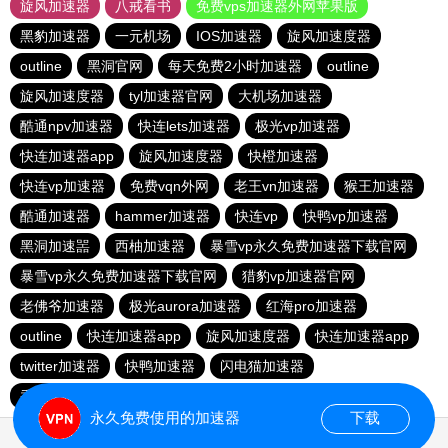
旋风加速器
八戒看书
免费vps加速器外网苹果版
黑豹加速器
一元机场
IOS加速器
旋风加速度器
outline
黑洞官网
每天免费2小时加速器
outline
旋风加速度器
tyl加速器官网
大机场加速器
酷通npv加速器
快连lets加速器
极光vp加速器
快连加速器app
旋风加速度器
快橙加速器
快连vp加速器
免费vqn外网
老王vn加速器
猴王加速器
酷通加速器
hammer加速器
快连vp
快鸭vp加速器
黑洞加速噐
西柚加速器
暴雪vp永久免费加速器下载官网
暴雪vp永久免费加速器下载官网
猎豹vp加速器官网
老佛爷加速器
极光aurora加速器
红海pro加速器
outline
快连加速器app
旋风加速度器
快连加速器app
twitter加速器
快鸭加速器
闪电猫加速器
香蕉加速器vp官网
outline
永久免费使用的加速器
下载