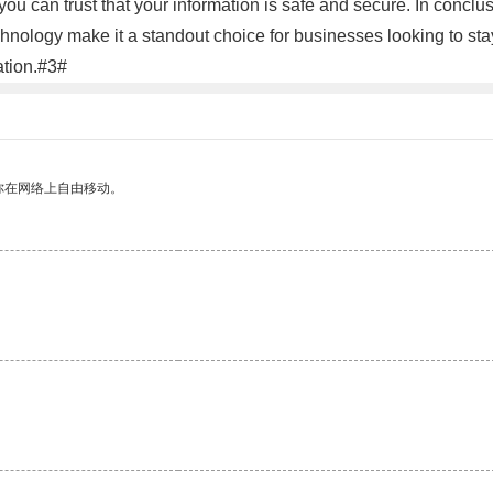
 you can trust that your information is safe and secure. In conclu
hnology make it a standout choice for businesses looking to sta
ation.#3#
你在网络上自由移动。