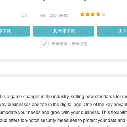
工具
|
时间：2024-06-03
|
卓下载
苹果下载
安卓市场，安全绿色
t is a game-changer in the industry, setting new standards for i
way businesses operate in the digital age. One of the key advant
modate your needs and grow with your business. This flexibility 
 offers top-notch security measures to protect your data and e