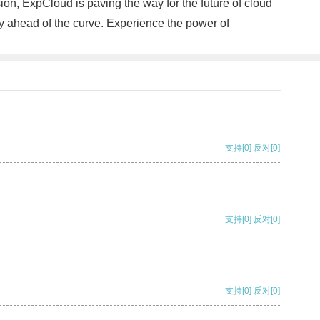
sion, ExpCloud is paving the way for the future of cloud
y ahead of the curve. Experience the power of
支持
[0]
反对
[0]
支持
[0]
反对
[0]
支持
[0]
反对
[0]