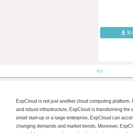
安
简介
ExpCloud is not just another cloud computing platform. I
and robust infrastructure, ExpCloud is transforming the 
small start-up or a large enterprise, ExpCloud can accom
changing demands and market trends. Moreover, ExpCloud