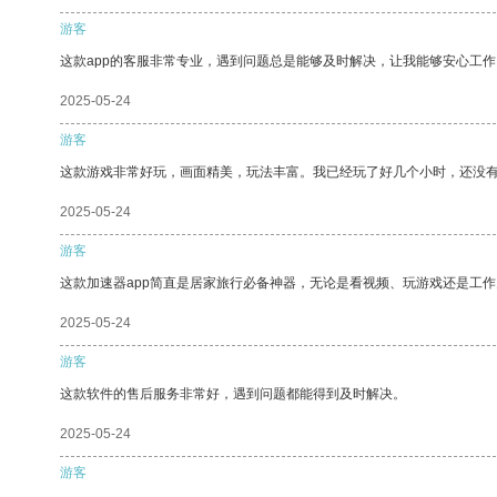
游客
这款app的客服非常专业，遇到问题总是能够及时解决，让我能够安心工作
2025-05-24
游客
这款游戏非常好玩，画面精美，玩法丰富。我已经玩了好几个小时，还没
2025-05-24
游客
这款加速器app简直是居家旅行必备神器，无论是看视频、玩游戏还是工
2025-05-24
游客
这款软件的售后服务非常好，遇到问题都能得到及时解决。
2025-05-24
游客