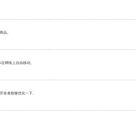
的商品。
你在网络上自由移动。
望开发者能够优化一下。