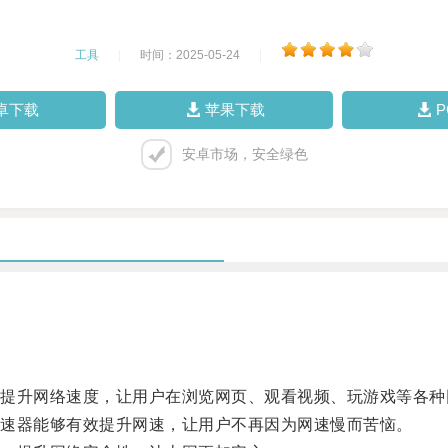
工具
|
时间：2025-05-24
|
卓下载
苹果下载
安卓市场，安全绿色
升网络速度，让用户在浏览网页、观看视频、玩游戏等各种
速器能够有效提升网速，让用户不再因为网速慢而苦恼。