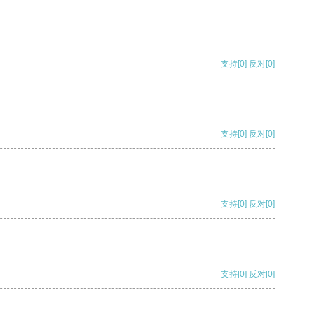
支持
[0]
反对
[0]
支持
[0]
反对
[0]
支持
[0]
反对
[0]
支持
[0]
反对
[0]