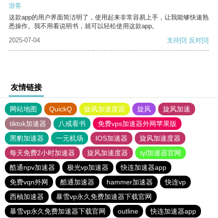
游客
这款app的用户界面简洁明了，使用起来非常容易上手，让我能够快速熟
悉操作。我不用看说明书，就可以轻松使用这款app。
2025-07-04
支持
[0]
反对
[0]
友情链接
网站地图
QuickQ
旋风加速度器
旋风
旋风加速
tiktok加速器
八戒看书
免费vps加速器外网苹果版
黑豹加速器
一元机场
IOS加速器
旋风加速度器
每天免费2小时加速器
旋风加速度器
tyl加速器官网
酷通npv加速器
极光vp加速器
快连加速器app
免费vqn外网
酷通加速器
hammer加速器
快连vp
西柚加速器
暴雪vp永久免费加速器下载官网
暴雪vp永久免费加速器下载官网
outline
快连加速器app