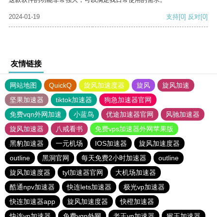
2024-01-19
支持
[0]
反对
[0]
友情链接
网站地图
QuickQ
旋风加速度器
旋风
旋风加速
坚果加速器
tiktok加速器
狗急加速器官网
免费vqn外网加速
小蓝鸟
优途加速器官网
风驰加速器
旋风加速器
八戒看书
免费vps加速器外网苹果版
黑豹加速器
一元机场
IOS加速器
旋风加速度器
outline
黑洞官网
每天免费2小时加速器
outline
旋风加速度器
tyl加速器官网
大机场加速器
酷通npv加速器
快连lets加速器
极光vp加速器
快连加速器app
旋风加速度器
快橙加速器
快连vp加速器
免费vqn外网
老王vn加速器
猴王加速器