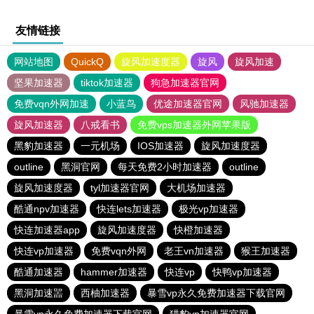
友情链接
网站地图
QuickQ
旋风加速度器
旋风
旋风加速
坚果加速器
tiktok加速器
狗急加速器官网
免费vqn外网加速
小蓝鸟
优途加速器官网
风驰加速器
旋风加速器
八戒看书
免费vps加速器外网苹果版
黑豹加速器
一元机场
IOS加速器
旋风加速度器
outline
黑洞官网
每天免费2小时加速器
outline
旋风加速度器
tyl加速器官网
大机场加速器
酷通npv加速器
快连lets加速器
极光vp加速器
快连加速器app
旋风加速度器
快橙加速器
快连vp加速器
免费vqn外网
老王vn加速器
猴王加速器
酷通加速器
hammer加速器
快连vp
快鸭vp加速器
黑洞加速噐
西柚加速器
暴雪vp永久免费加速器下载官网