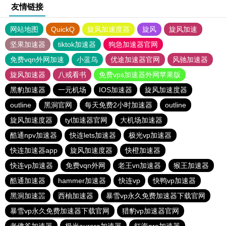
友情链接
网站地图
QuickQ
旋风加速度器
旋风
旋风加速
坚果加速器
tiktok加速器
狗急加速器官网
免费vqn外网加速
小蓝鸟
优途加速器官网
风驰加速器
旋风加速器
八戒看书
免费vps加速器外网苹果版
黑豹加速器
一元机场
IOS加速器
旋风加速度器
outline
黑洞官网
每天免费2小时加速器
outline
旋风加速度器
tyl加速器官网
大机场加速器
酷通npv加速器
快连lets加速器
极光vp加速器
快连加速器app
旋风加速度器
快橙加速器
快连vp加速器
免费vqn外网
老王vn加速器
猴王加速器
酷通加速器
hammer加速器
快连vp
快鸭vp加速器
黑洞加速噐
西柚加速器
暴雪vp永久免费加速器下载官网
暴雪vp永久免费加速器下载官网
猎豹vp加速器官网