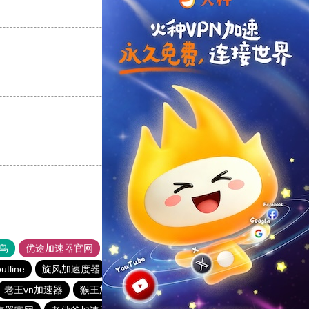
支持
[0]
反对
[0]
支持
[0]
反对
[0]
支持
[0]
反对
[0]
鸟
优途加速器官网
风驰加速器
旋风加速器
八戒看书
utline
旋风加速度器
tyl加速器官网
大机场加速器
老王vn加速器
猴王加速器
酷通加速器
hammer加速器