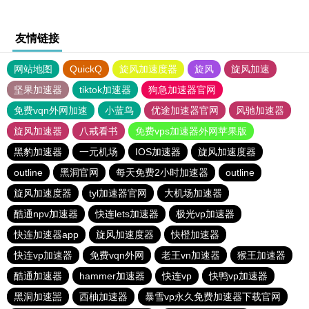
友情链接
网站地图
QuickQ
旋风加速度器
旋风
旋风加速
坚果加速器
tiktok加速器
狗急加速器官网
免费vqn外网加速
小蓝鸟
优途加速器官网
风驰加速器
旋风加速器
八戒看书
免费vps加速器外网苹果版
黑豹加速器
一元机场
IOS加速器
旋风加速度器
outline
黑洞官网
每天免费2小时加速器
outline
旋风加速度器
tyl加速器官网
大机场加速器
酷通npv加速器
快连lets加速器
极光vp加速器
快连加速器app
旋风加速度器
快橙加速器
快连vp加速器
免费vqn外网
老王vn加速器
猴王加速器
酷通加速器
hammer加速器
快连vp
快鸭vp加速器
黑洞加速噐
西柚加速器
暴雪vp永久免费加速器下载官网