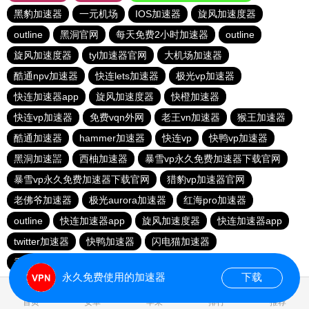
黑豹加速器
一元机场
IOS加速器
旋风加速度器
outline
黑洞官网
每天免费2小时加速器
outline
旋风加速度器
tyl加速器官网
大机场加速器
酷通npv加速器
快连lets加速器
极光vp加速器
快连加速器app
旋风加速度器
快橙加速器
快连vp加速器
免费vqn外网
老王vn加速器
猴王加速器
酷通加速器
hammer加速器
快连vp
快鸭vp加速器
黑洞加速噐
西柚加速器
暴雪vp永久免费加速器下载官网
暴雪vp永久免费加速器下载官网
猎豹vp加速器官网
老佛爷加速器
极光aurora加速器
红海pro加速器
outline
快连加速器app
旋风加速度器
快连加速器app
twitter加速器
快鸭加速器
闪电猫加速器
香蕉加速器vp官网
outline
永久免费使用的加速器
下载
1.110105s
首页
安卓
苹果
排行
推荐