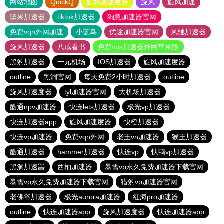
网站地图
QuickQ
旋风加速度器
旋风
旋风加速
坚果加速器
tiktok加速器
狗急加速器官网
免费vqn外网加速
小蓝鸟
优途加速器官网
风驰加速器
旋风加速器
八戒看书
免费vps加速器外网苹果版
黑豹加速器
一元机场
IOS加速器
旋风加速度器
outline
黑洞官网
每天免费2小时加速器
outline
旋风加速度器
tyl加速器官网
大机场加速器
酷通npv加速器
快连lets加速器
极光vp加速器
快连加速器app
旋风加速度器
快橙加速器
快连vp加速器
免费vqn外网
老王vn加速器
猴王加速器
酷通加速器
hammer加速器
快连vp
快鸭vp加速器
黑洞加速噐
西柚加速器
暴雪vp永久免费加速器下载官网
暴雪vp永久免费加速器下载官网
猎豹vp加速器官网
老佛爷加速器
极光aurora加速器
红海pro加速器
outline
快连加速器app
旋风加速度器
快连加速器app