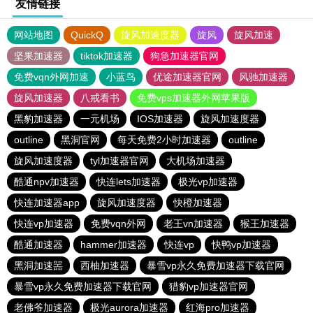
友情链接
网站地图
QuickQ
旋风加速度器
旋风
旋风加速
坚果加速器
tiktok加速器
狗急加速器官网
免费vqn外网加速
小蓝鸟
优途加速器官网
风驰加速器
旋风加速器
八戒看书
免费vps加速器外网苹果版
黑豹加速器
一元机场
IOS加速器
旋风加速度器
outline
黑洞官网
每天免费2小时加速器
outline
旋风加速度器
tyl加速器官网
大机场加速器
酷通npv加速器
快连lets加速器
极光vp加速器
快连加速器app
旋风加速度器
快橙加速器
快连vp加速器
免费vqn外网
老王vn加速器
猴王加速器
酷通加速器
hammer加速器
快连vp
快鸭vp加速器
黑洞加速噐
西柚加速器
暴雪vp永久免费加速器下载官网
暴雪vp永久免费加速器下载官网
猎豹vp加速器官网
老佛爷加速器
极光aurora加速器
红海pro加速器