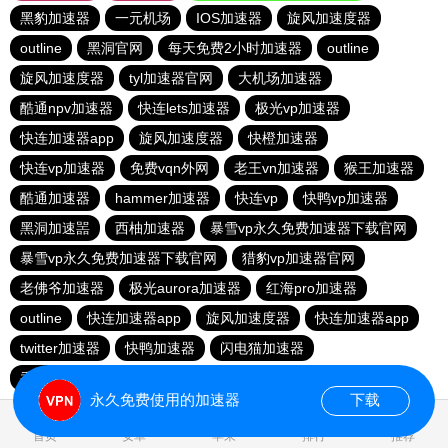
黑豹加速器
一元机场
IOS加速器
旋风加速度器
outline
黑洞官网
每天免费2小时加速器
outline
旋风加速度器
tyl加速器官网
大机场加速器
酷通npv加速器
快连lets加速器
极光vp加速器
快连加速器app
旋风加速度器
快橙加速器
快连vp加速器
免费vqn外网
老王vn加速器
猴王加速器
酷通加速器
hammer加速器
快连vp
快鸭vp加速器
黑洞加速噐
西柚加速器
暴雪vp永久免费加速器下载官网
暴雪vp永久免费加速器下载官网
猎豹vp加速器官网
老佛爷加速器
极光aurora加速器
红海pro加速器
outline
快连加速器app
旋风加速度器
快连加速器app
twitter加速器
快鸭加速器
闪电猫加速器
香蕉加速器vp官网
outline
永久免费使用的加速器
下载
1.675897s
首页
安卓
苹果
排行
推荐