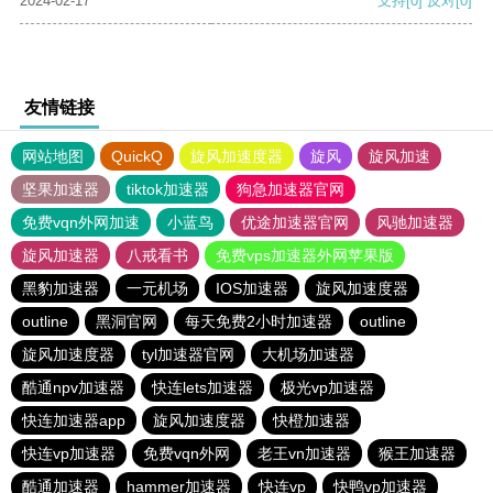
2024-02-17
支持
[0]
反对
[0]
友情链接
网站地图
QuickQ
旋风加速度器
旋风
旋风加速
坚果加速器
tiktok加速器
狗急加速器官网
免费vqn外网加速
小蓝鸟
优途加速器官网
风驰加速器
旋风加速器
八戒看书
免费vps加速器外网苹果版
黑豹加速器
一元机场
IOS加速器
旋风加速度器
outline
黑洞官网
每天免费2小时加速器
outline
旋风加速度器
tyl加速器官网
大机场加速器
酷通npv加速器
快连lets加速器
极光vp加速器
快连加速器app
旋风加速度器
快橙加速器
快连vp加速器
免费vqn外网
老王vn加速器
猴王加速器
酷通加速器
hammer加速器
快连vp
快鸭vp加速器