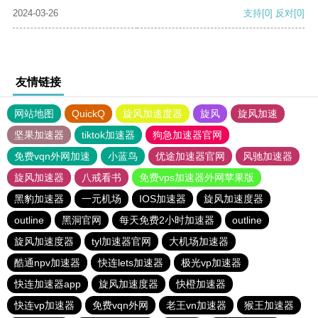
2024-03-26
支持
[0]
反对
[0]
友情链接
网站地图
QuickQ
旋风加速度器
旋风
旋风加速
坚果加速器
tiktok加速器
狗急加速器官网
免费vqn外网加速
小蓝鸟
优途加速器官网
风驰加速器
旋风加速器
八戒看书
免费vps加速器外网苹果版
黑豹加速器
一元机场
IOS加速器
旋风加速度器
outline
黑洞官网
每天免费2小时加速器
outline
旋风加速度器
tyl加速器官网
大机场加速器
酷通npv加速器
快连lets加速器
极光vp加速器
快连加速器app
旋风加速度器
快橙加速器
快连vp加速器
免费vqn外网
老王vn加速器
猴王加速器