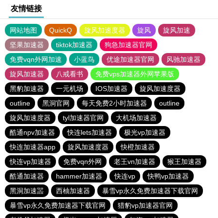
友情链接
网站地图
QuickQ
旋风加速度器
旋风
旋风加速
坚果加速器
tiktok加速器
狗急加速器官网
免费vqn外网加速
小蓝鸟
优途加速器官网
风驰加速器
旋风加速器
八戒看书
免费vps加速器外网苹果版
黑豹加速器
一元机场
IOS加速器
旋风加速度器
outline
黑洞官网
每天免费2小时加速器
outline
旋风加速度器
tyl加速器官网
大机场加速器
酷通npv加速器
快连lets加速器
极光vp加速器
快连加速器app
旋风加速度器
快橙加速器
快连vp加速器
免费vqn外网
老王vn加速器
猴王加速器
酷通加速器
hammer加速器
快连vp
快鸭vp加速器
黑洞加速噐
西柚加速器
暴雪vp永久免费加速器下载官网
暴雪vp永久免费加速器下载官网
猎豹vp加速器官网