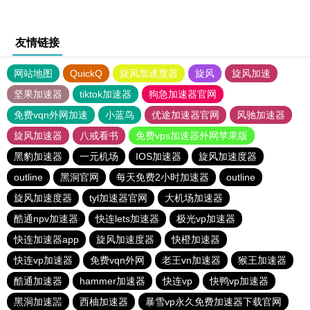
友情链接
网站地图
QuickQ
旋风加速度器
旋风
旋风加速
坚果加速器
tiktok加速器
狗急加速器官网
免费vqn外网加速
小蓝鸟
优途加速器官网
风驰加速器
旋风加速器
八戒看书
免费vps加速器外网苹果版
黑豹加速器
一元机场
IOS加速器
旋风加速度器
outline
黑洞官网
每天免费2小时加速器
outline
旋风加速度器
tyl加速器官网
大机场加速器
酷通npv加速器
快连lets加速器
极光vp加速器
快连加速器app
旋风加速度器
快橙加速器
快连vp加速器
免费vqn外网
老王vn加速器
猴王加速器
酷通加速器
hammer加速器
快连vp
快鸭vp加速器
黑洞加速噐
西柚加速器
暴雪vp永久免费加速器下载官网