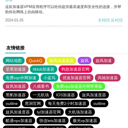
这款加速器VPM应用程序可以给你提供最高速度和安全性的连接，并帮
助你在网络上自由移动。
2024-01-26
支持
[0]
反对
[0]
友情链接
网站地图
QuickQ
旋风加速度器
旋风
旋风加速
坚果加速器
tiktok加速器
狗急加速器官网
免费vqn外网加速
小蓝鸟
优途加速器官网
风驰加速器
旋风加速器
八戒看书
免费vps加速器外网苹果版
黑豹加速器
一元机场
IOS加速器
旋风加速度器
outline
黑洞官网
每天免费2小时加速器
outline
旋风加速度器
tyl加速器官网
大机场加速器
酷通npv加速器
快连lets加速器
极光vp加速器