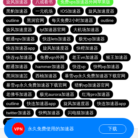
旋风加速器
八戒看书
免费vps加速器外网苹果版
黑豹加速器
一元机场
IOS加速器
旋风加速度器
outline
黑洞官网
每天免费2小时加速器
outline
旋风加速度器
tyl加速器官网
大机场加速器
酷通npv加速器
快连lets加速器
极光vp加速器
快连加速器app
旋风加速度器
快橙加速器
快连vp加速器
免费vqn外网
老王vn加速器
猴王加速器
酷通加速器
hammer加速器
快连vp
快鸭vp加速器
黑洞加速噐
西柚加速器
暴雪vp永久免费加速器下载官网
暴雪vp永久免费加速器下载官网
猎豹vp加速器官网
老佛爷加速器
极光aurora加速器
红海pro加速器
outline
快连加速器app
旋风加速度器
快连加速器app
twitter加速器
快鸭加速器
闪电猫加速器
香蕉加速器vp官网
outline
永久免费使用的加速器
下载