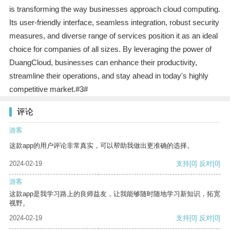
is transforming the way businesses approach cloud computing.
Its user-friendly interface, seamless integration, robust security
measures, and diverse range of services position it as an ideal
choice for companies of all sizes. By leveraging the power of
DuangCloud, businesses can enhance their productivity,
streamline their operations, and stay ahead in today's highly
competitive market.#3#
评论
游客
这款app的用户评论非常真实，可以帮助我做出更准确的选择。
2024-02-19
支持
[0]
反对
[0]
游客
这款app是我学习路上的良师益友，让我能够随时随地学习新知识，拓宽
视野。
2024-02-19
支持
[0]
反对
[0]